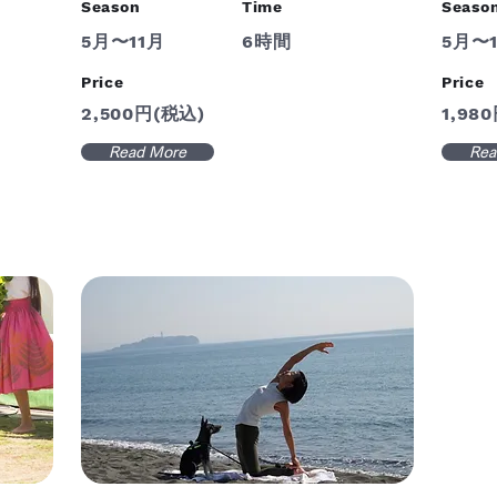
Season
Time
Seaso
5月〜11月
6時間
5月〜
Price
Price
2,500円(税込)
1,98
Read More
Rea