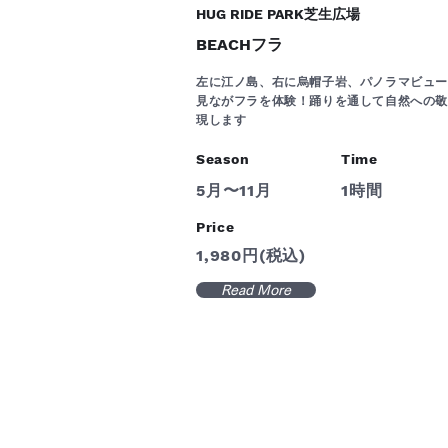
HUG RIDE PARK芝生広場
BEACHフラ
左に江ノ島、右に烏帽子岩、パノラマビュ
見ながフラを体験！踊りを通して自然への
現します
Season
Time
5月〜11月
1時間
Price
1,980円(税込)
Read More