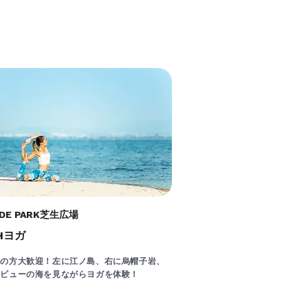
IDE PARK芝生広場
Hヨガ
ての方大歓迎！左に江ノ島、右に烏帽子岩、
マビューの海を見ながらヨガを体験！